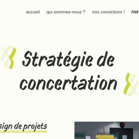
nos
accueil
qui sommes-nous ?
nos convictions !
on
sign de projets