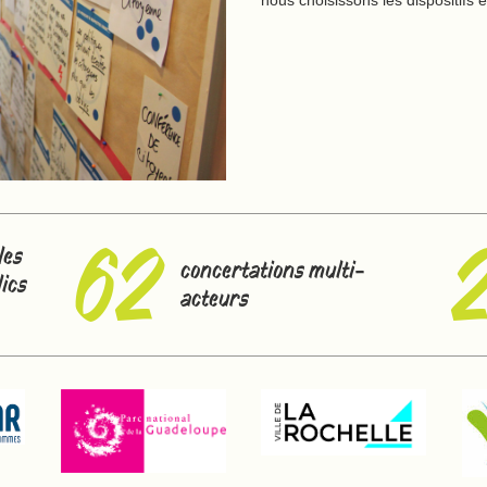
62
les
concertations multi-
lics
acteurs